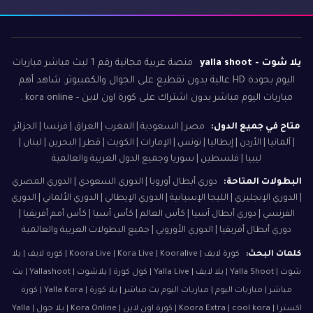
يلا شوت - yalla shoot
منصة عربية مجانية رقم 1 لبث مباشر مباريات
اليوم بجودة HD عالية بدون تقطيع على الجوال والكمبيوتر. شاهد أهم
مباريات اليوم مباشر بدون اشتراك على كورة اون لاين - kora online .
متاح في جميع الدول:
مصر | السعودية | المغرب | العراق | فرنسا | الجزائر
| ألمانيا | الأردن | إيطاليا | تونس | الإمارات | الكويت | قطر | البحرين | لبنان |
ليبيا | فلسطين | سوريا وجميع الدول العربية والعالمية
البطولات المتاحة:
دوري أبطال أوروبا | الدوري السعودي | الدوري المصري
| الدوري الإنجليزي | الليجا الإسبانية | الدوري الإيطالي | الدوري الألماني | الدوري
الفرنسي | دوري أبطال آسيا | كأس العالم | كأس آسيا | كأس أمم أفريقيا |
دوري أبطال أفريقيا | الدوري الأوروبي | جميع البطولات العربية والعالمية
كلمات البحث:
كورة لايف | Koora Live | Kora Live | Kooralive | كوره لايف | يلا
شوت | Yalla Shoot | يلا لايف | Yalla Live | كول كورة | يلاشوت | Yallashoot | بث
مباشر | مباريات اليوم | مباريات اليوم بث مباشر | يلا كورة | Yalla Kora | كورة
اكسترا | Koora Extra | cool kora | كورة اون لاين | Kora Online | يلا جول | Yalla