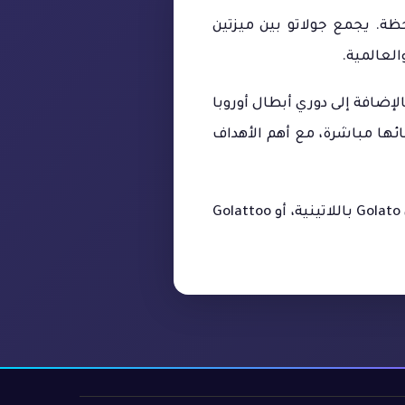
لحظة. يجمع جولاتو بين ميزتين
لإضافة إلى دوري أبطال أوروبا
ائها مباشرة، مع أهم الأهداف
يُكتب اسم جولاتو بعدة صيغ: جولاتو لايف بإضافة لايف، جولاتوو بواوين، جولاطو بطاء بدل تاء، Golato باللاتينية، أو Golattoo