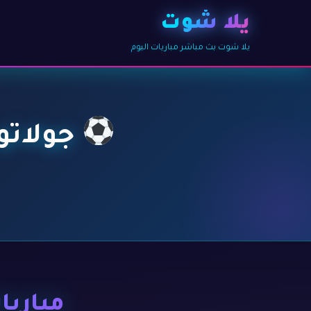
يلا شوت
يلا شوت بث مباشر مباريات اليوم
جولاتو Golato – أهداف ومباريات مب
مباريات ا