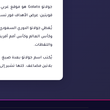
جولاتو Golato هو
قويتين: عرض الأهداف فور تسجيلها بجودة HD، والبث المباشر للمباريات في
يُغطي جولاتو الدوري السعودي و
وكأس العالم وكأس أمم أفريقيا
واللقطات.
بلاتين مضاعف. كلها تشير إلى