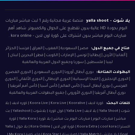
يلا شوت - yalla shoot
منصة عربية مجانية رقم 1 لبث مباشر مباريات
اليوم بجودة HD عالية بدون تقطيع على الجوال والكمبيوتر. شاهد أهم
مباريات اليوم مباشر بدون اشتراك على كورة اون لاين - kora online .
متاح في جميع الدول:
مصر | السعودية | المغرب | العراق | فرنسا | الجزائر
| ألمانيا | الأردن | إيطاليا | تونس | الإمارات | الكويت | قطر | البحرين | لبنان |
ليبيا | فلسطين | سوريا وجميع الدول العربية والعالمية
البطولات المتاحة:
دوري أبطال أوروبا | الدوري السعودي | الدوري المصري
| الدوري الإنجليزي | الليجا الإسبانية | الدوري الإيطالي | الدوري الألماني | الدوري
الفرنسي | دوري أبطال آسيا | كأس العالم | كأس آسيا | كأس أمم أفريقيا |
دوري أبطال أفريقيا | الدوري الأوروبي | جميع البطولات العربية والعالمية
كلمات البحث:
كورة لايف | Koora Live | Kora Live | Kooralive | كوره لايف | يلا
شوت | Yalla Shoot | يلا لايف | Yalla Live | كول كورة | يلاشوت | Yallashoot | بث
مباشر | مباريات اليوم | مباريات اليوم بث مباشر | يلا كورة | Yalla Kora | كورة
اكسترا | Koora Extra | cool kora | كورة اون لاين | Kora Online | يلا جول | Yalla
Goal | يلا ماتش | Yalla Match | كورة ستار | Kora Star | ماي كورة | My Kora |