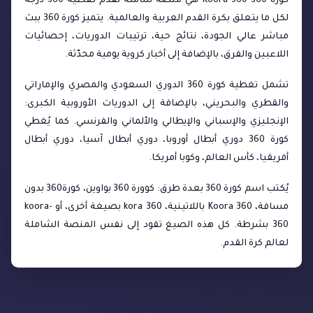
كورة 360 Koora 360 هي منصة شاملة تقدم تغطية 360 درجة
لكل ما يتعلق بكرة القدم العربية والعالمية. يتميز كورة 360 ببث
مباشر عالي الجودة، نتائج حية، ترتيبات الدوريات، إحصائيات
اللاعبين والفرق، بالإضافة إلى أخبار كروية يومية محدّثة.
تشمل تغطية كورة 360 الدوري السعودي والمصري والإماراتي
والقطري والبحريني، بالإضافة إلى الدوريات الأوروبية الكبرى:
الإنجليزي والإسباني والإيطالي والألماني والفرنسي. كما يُغطي
كورة 360 دوري أبطال أوروبا، دوري أبطال آسيا، دوري أبطال
أفريقيا، كأس العالم، وكوبا أمريكا.
يُكتب اسم كورة 360 بعدة طرق: كوورة 360 بواوين، كورة360 بدون
مسافة، Koora 360 باللاتينية، kora 360 بصيغة أخرى، أو koora-
360 بشرطة. كل هذه الصيغ تقود إلى نفس المنصة الشاملة
لعالم كرة القدم.