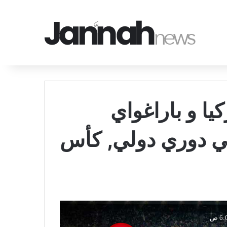
يا و باراغواي
يخ 2026-06-20 في دوري دولي, كأس
6 ص