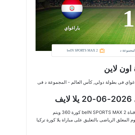
1
باراغواي
المجموعة د
beIN SPORTS MAX 2
 اون لاين
نادى تركيا و نادي باراغواي فى بطولة دولي, كأس العالم - المجموعة د فى
ف
في العارضة تنقل أحداث المباراة في الوطن العربي فضائيا على قناة beIN SPORTS MAX 2 كورة 360 ويتم
م المعلق الرياضى بالتعليق على مباراة يلا كورة تركيا