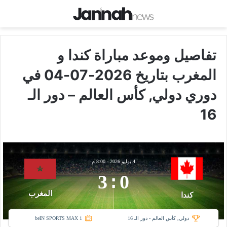
تفاصيل وموعد مباراة كندا و
المغرب بتاريخ 2026-07-04 في
دوري دولي, كأس العالم – دور الـ
16
4 يوليو 2026
-
8:00 م
3
:
0
المغرب
كندا
دولي, كأس العالم - دور الـ 16
beIN SPORTS MAX 1